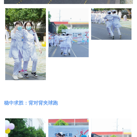
稳中求胜：背对背夹球跑