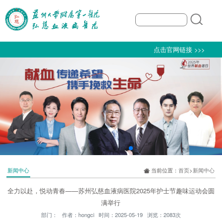
点击官网链接 >>>
新闻中心
当前位置：
首页
>
新闻中心
全力以赴，悦动青春——苏州弘慈血液病医院2025年护士节趣味运动会圆
满举行
部门： 作者：hongci 时间：2025-05-19 浏览：2083次